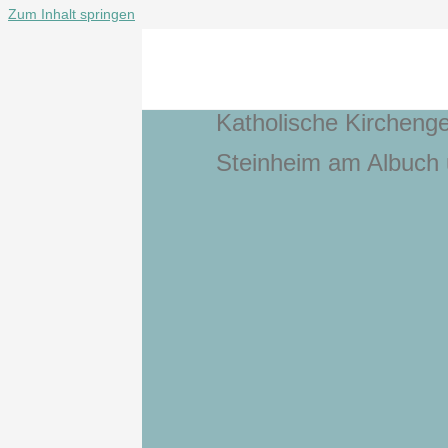
Zum Inhalt springen
Katholische Kirchenge
Suche
nach:
Steinheim am Albuch 
Startseite
Unsere
Gemeinde
Kita
St.
Peter
Sakramente