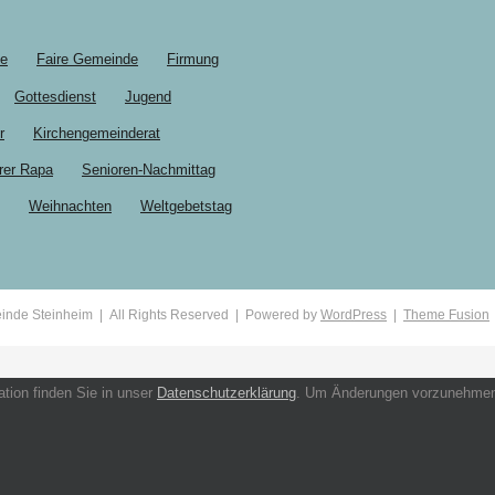
le
Faire Gemeinde
Firmung
Gottesdienst
Jugend
r
Kirchengemeinderat
rer Rapa
Senioren-Nachmittag
Weihnachten
Weltgebetstag
inde Steinheim | All Rights Reserved | Powered by
WordPress
|
Theme Fusion
tion finden Sie in unser
Datenschutzerklärung
. Um Änderungen vorzunehmen