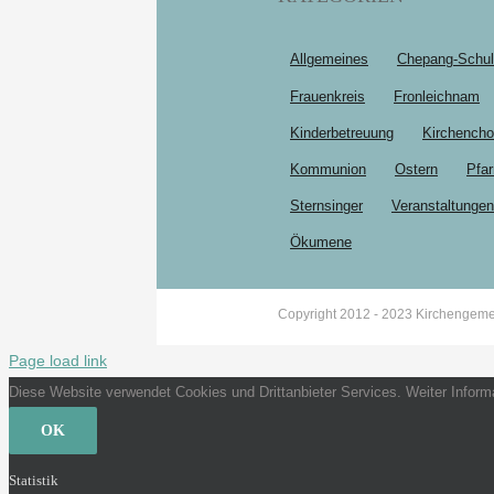
Allgemeines
Chepang-Schu
Frauenkreis
Fronleichnam
Kinderbetreuung
Kirchencho
Kommunion
Ostern
Pfar
Sternsinger
Veranstaltungen
Ökumene
Copyright 2012 - 2023 Kirchengeme
Page load link
Diese Website verwendet Cookies und Drittanbieter Services. Weiter Informa
OK
Statistik