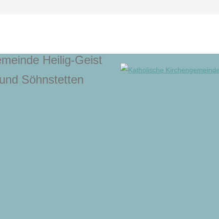
meinde Heilig-Geist
und Söhnstetten