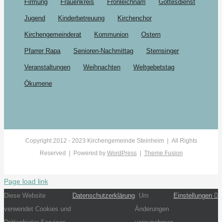
Firmung
Frauenkreis
Fronleichnam
Gottesdienst
Jugend
Kinderbetreuung
Kirchenchor
Kirchengemeinderat
Kommunion
Ostern
Pfarrer Rapa
Senioren-Nachmittag
Sternsinger
Veranstaltungen
Weihnachten
Weltgebetstag
Ökumene
Copyright 2012 - 2023 Kirchengemeinde Steinheim | All Rights
Reserved | Powered by
WordPress
|
Theme Fusion
Page load link
Diese Website
Datenschutzerklärung
. Um
Einstellungen
verwendet Cookies und
Änderungen