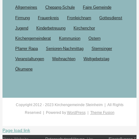
Allgemeines
Chepang-Schule
Faire Gemeinde
Firmung
Frauenkreis
Fronleichnam
Gottesdienst
Jugend
Kinderbetreuung
Kirchenchor
Kirchengemeinderat
Kommunion
Ostern
Pfarrer Rapa
Senioren-Nachmittag
Sternsinger
Veranstaltungen
Weihnachten
Weltgebetstag
Ökumene
Copyright 2012 - 2023 Kirchengemeinde Steinheim | All Rights
Reserved | Powered by
WordPress
|
Theme Fusion
Page load link