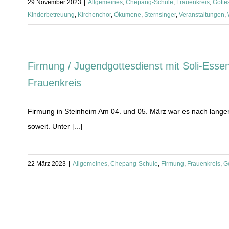
29 November 2023
|
Allgemeines
,
Chepang-Schule
,
Frauenkreis
,
Gotte
Kinderbetreuung
,
Kirchenchor
,
Ökumene
,
Sternsinger
,
Veranstaltungen
,
Firmung / Jugendgottesdienst mit Soli-Essen
Frauenkreis
Firmung in Steinheim Am 04. und 05. März war es nach langer
soweit. Unter [...]
22 März 2023
|
Allgemeines
,
Chepang-Schule
,
Firmung
,
Frauenkreis
,
G