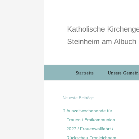
Zum
Inhalt
springen
Katholische Kirchenge
Steinheim am Albuch 
Startseite
Unsere Gemein
Neueste Beiträge
Auszeitwochenende für
Frauen / Erstkommunion
2027 / Frauenwallfahrt /
Rückschau Fronleichnam