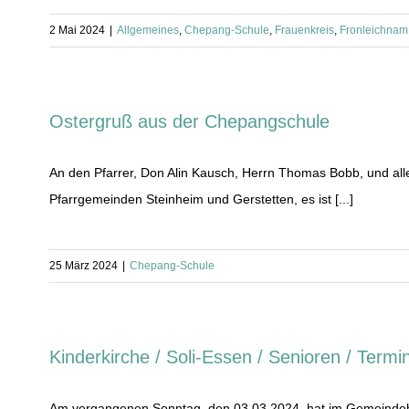
2 Mai 2024
|
Allgemeines
,
Chepang-Schule
,
Frauenkreis
,
Fronleichnam
Ostergruß aus der Chepangschule
An den Pfarrer, Don Alin Kausch, Herrn Thomas Bobb, und all
Pfarrgemeinden Steinheim und Gerstetten, es ist [...]
25 März 2024
|
Chepang-Schule
Kinderkirche / Soli-Essen / Senioren / Termi
Am vergangenen Sonntag, den 03.03.2024, hat im Gemeindehau