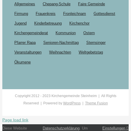
Allgemeines
Chepang-Schule
Faire Gemeinde
Firmung
Frauenkreis
Fronleichnam
Gottesdienst
Jugend
Kinderbetreuung
Kirchenchor
Kirchengemeinderat
Kommunion
Ostern
Pfarrer Rapa
Senioren-Nachmittag
Sternsinger
Veranstaltungen
Weihnachten
Weltgebetstag
Ökumene
Copyright 2012 - 2023 Kirchengemeinde Steinheim | All Rights
Reserved | Powered by
WordPress
|
Theme Fusion
Page load link
Diese Website
Datenschutzerklärung
. Um
Einstellungen