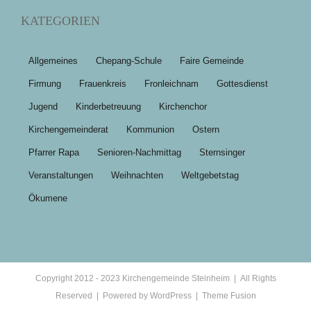
KATEGORIEN
Allgemeines
Chepang-Schule
Faire Gemeinde
Firmung
Frauenkreis
Fronleichnam
Gottesdienst
Jugend
Kinderbetreuung
Kirchenchor
Kirchengemeinderat
Kommunion
Ostern
Pfarrer Rapa
Senioren-Nachmittag
Sternsinger
Veranstaltungen
Weihnachten
Weltgebetstag
Ökumene
Copyright 2012 - 2023 Kirchengemeinde Steinheim | All Rights
Reserved | Powered by
WordPress
|
Theme Fusion