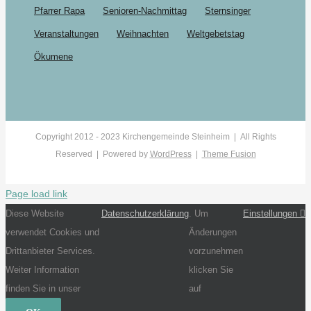
Pfarrer Rapa
Senioren-Nachmittag
Sternsinger
Veranstaltungen
Weihnachten
Weltgebetstag
Ökumene
Copyright 2012 - 2023 Kirchengemeinde Steinheim | All Rights
Reserved | Powered by
WordPress
|
Theme Fusion
Page load link
Diese Website
Datenschutzerklärung
. Um
Einstellungen
verwendet Cookies und
Änderungen
Drittanbieter Services.
vorzunehmen
Weiter Information
klicken Sie
finden Sie in unser
auf