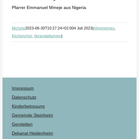
Pfarrer Emmanuel Mmeje aus Nigeria.
Michele
2023-06-30T10:27:24+02:00
4 Juli 2023
|
Allgemeines
,
Kirchenchor
,
Veranstaltungen
|
Impressum
Datenschutz
Kinderbetreuung
Gemeinde Steinheim
Gerstetten
Dekanat Heidenheim