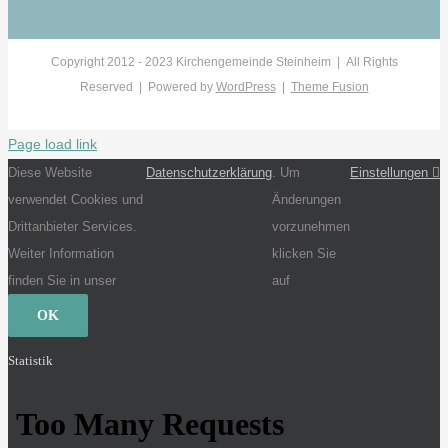
Copyright 2012 - 2023 Kirchengemeinde Steinheim | All Rights
Reserved | Powered by
WordPress
|
Theme Fusion
Page load link
Diese Website
Datenschutzerklärung
. Um
Einstellungen
verwendet Cookies und
Änderungen
Drittanbieter Services.
vorzunehmen
Weiter Information
klicken Sie
finden Sie in unser
auf
OK
Statistik