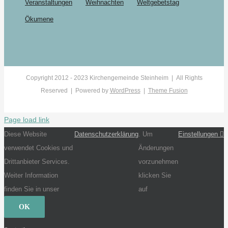
Veranstaltungen
Weihnachten
Weltgebetstag
Ökumene
Copyright 2012 - 2023 Kirchengemeinde Steinheim | All Rights
Reserved | Powered by
WordPress
|
Theme Fusion
Page load link
Diese Website
Datenschutzerklärung
. Um
Einstellungen
verwendet Cookies und
Änderungen
Drittanbieter Services.
vorzunehmen
Weiter Information
klicken Sie
finden Sie in unser
auf
OK