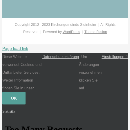
Copyright 2012 - 2023 Kirchengemeinde Steinheim | All Rights
Reserved | Powered by
WordPress
|
Theme Fusion
Page load link
Diese Website
Datenschutzerklärung
. Um
Einstellungen
verwendet Cookies und
Änderungen
Drittanbieter Services.
vorzunehmen
Weiter Information
klicken Sie
finden Sie in unser
auf
OK
Statistik