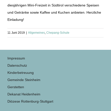
diesjährigen Mini-Freizeit in Südtirol verschiedene Speisen
und Getränke sowie Kaffee und Kuchen anbieten. Herzliche
Einladung!
11 Juni 2019
|
Allgemeines
,
Chepang-Schule
Impressum
Datenschutz
Kinderbetreuung
Gemeinde Steinheim
Gerstetten
Dekanat Heidenheim
Diözese Rottenburg-Stuttgart