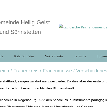
meinde Heilig-Geist
und Söhnstetten
de
Kita St. Peter
Sakramente
Termine
Jugen
reien / Frauenkreis / Frauenmesse / Verschiedene
stattfand, sangen wir dort nur zwei Lieder. Da dies aber der erste offizi
rrer Kausch mit einem prachtvollen Blumenstrauß.
chschule in Regensburg 2022 den Abschluss in Instrumentalpädagogik
enen Richtungen: Dirigieren, Klavier, Musiktheorie und Gesang.