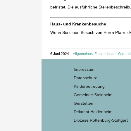
befristet. Die ausführliche Stellenbeschre
Haus- und Krankenbesuche
Wenn Sie einen Besuch von Herrn Pfarrer K
6 Juni 2024
|
Allgemeines
,
Fronleichnam
,
Gottesd
Impressum
Datenschutz
Kinderbetreuung
Gemeinde Steinheim
Gerstetten
Dekanat Heidenheim
Diözese Rottenburg-Stuttgart