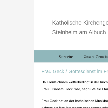
Zum
Inhalt
springen
Katholische Kirchenge
Steinheim am Albuch 
Startseite
Unsere Gemein
Frau Geck / Gottesdienst im F
Da Fronleichnam wetterbedingt in der Kirche 
Frau Elisabeth Geck, war, begrüßte sie Pfa
Frau Geck hat an der katholischen Musikho
richtete sie ihre Interessen nach verschied