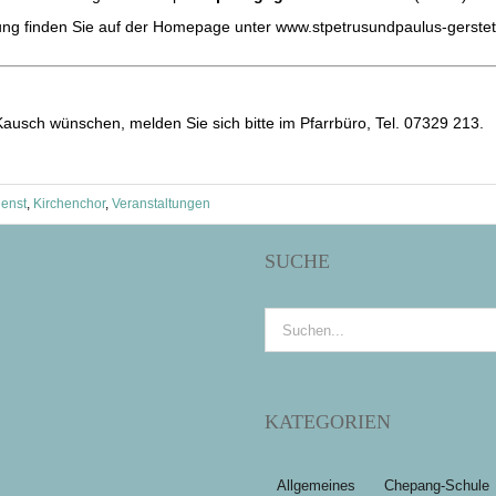
ibung finden Sie auf der Homepage unter www.stpetrusundpaulus-gerstet
ausch wünschen, melden Sie sich bitte im Pfarrbüro, Tel. 07329 213.
ienst
,
Kirchenchor
,
Veranstaltungen
SUCHE
Suche
nach:
KATEGORIEN
Allgemeines
Chepang-Schule