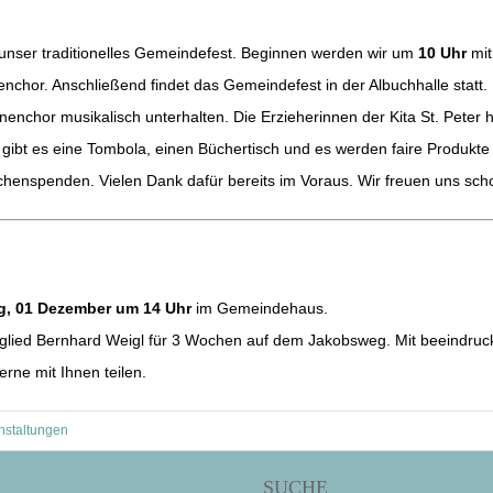
 unser traditionelles Gemeindefest. Beginnen werden wir um
10 Uhr
mit
chor. Anschließend findet das Gemeindefest in der Albuchhalle statt.
enchor musikalisch unterhalten. Die Erzieherinnen der Kita St. Pete
m gibt es eine Tombola, einen Büchertisch und es werden faire Produkt
chenspenden. Vielen Dank dafür bereits im Voraus. Wir freuen uns sch
g, 01 Dezember um 14 Uhr
im Gemeindehaus.
ied Bernhard Weigl für 3 Wochen auf dem Jakobsweg. Mit beeindruck
rne mit Ihnen teilen.
nstaltungen
SUCHE