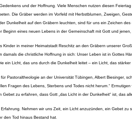
es Gedenkens und der Hoffnung. Viele Menschen nutzen diesen Feierta
beten. Die Gräber werden im Vorfeld mit Herbstblumen, Zweigen, Ge
n der Dunkelheit auf den Gräbern leuchten, sind für uns ein Zeichen de
der Beginn eines neuen Lebens in der Gemeinschaft mit Gott und jenen
 als Kinder in meiner Heimatstadt Reschitz an den Gräbern unserer Gr
n damals die christliche Hoffnung in sich: Unser Leben ist in Gottes 
 ein Licht, das uns durch die Dunkelheit leitet – ein Licht, das stärker i
ür Pastoraltheologie an der Universität Tübingen, Albert Biesinger, sch
ellen Fragen des Lebens, Sterbens und Todes nicht herum.“ Ermutigen 
Gebet zu erfahren, dass Gott „das Licht in der Dunkelheit“ ist, das al
Erfahrung. Nehmen wir uns Zeit, ein Licht anzuzünden, ein Gebet zu 
er den Tod hinaus Bestand hat.