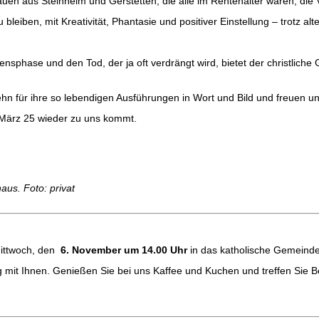
auen aus Steinheim und Gerstetten, die alle im Rentenalter waren, die 
 bleiben, mit Kreativität, Phantasie und positiver Einstellung – trotz a
sphase und den Tod, der ja oft verdrängt wird, bietet der christliche G
n für ihre so lebendigen Ausführungen in Wort und Bild und freuen uns
 März 25 wieder zu uns kommt.
us. Foto: privat
Mittwoch, den
6. November um 14.00 Uhr
in das katholische Gemeinde
mit Ihnen. Genießen Sie bei uns Kaffee und Kuchen und treffen Sie B