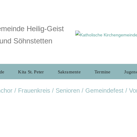
meinde Heilig-Geist
und Söhnstetten
de
Kita St. Peter
Sakramente
Termine
Jugen
nchor / Frauenkreis / Senioren / Gemeindefest / V