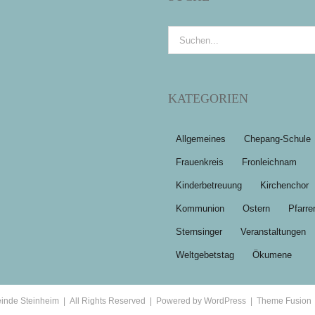
Suche
nach:
KATEGORIEN
Allgemeines
Chepang-Schule
Frauenkreis
Fronleichnam
Kinderbetreuung
Kirchenchor
Kommunion
Ostern
Pfarre
Sternsinger
Veranstaltungen
Weltgebetstag
Ökumene
inde Steinheim | All Rights Reserved | Powered by
WordPress
|
Theme Fusion