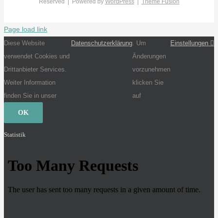
Reserved | Powered by
WordPress
|
Theme Fusion
Page load link
Diese Website
Datenschutzerklärung
. Um
Einstellungen
verwendet Cookies und
Änderungen
Drittanbieter Services.
vorzunehmen
Weiter Information
klicken Sie
finden Sie in unser
auf
OK
Statistik