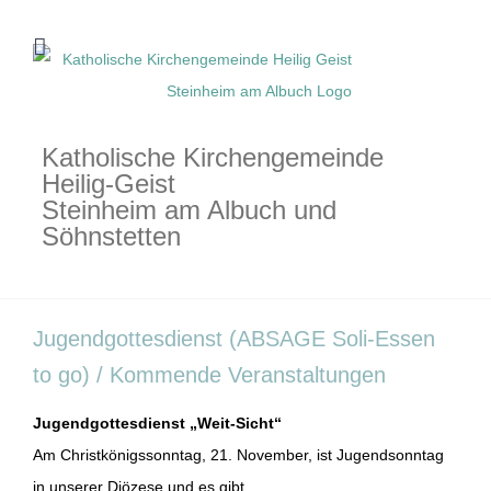
Zum
Inhalt
springen
Katholische Kirchengemeinde
Heilig-Geist
Steinheim am Albuch und
Söhnstetten
Jugendgottesdienst (ABSAGE Soli-Essen
to go) / Kommende Veranstaltungen
Jugendgottesdienst „Weit-Sicht“
Am Christkönigssonntag, 21. November, ist Jugendsonntag
in unserer Diözese und es gibt