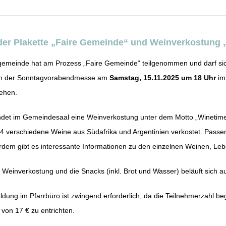
der Plakette „Faire Gemeinde“ und Weinverkostung 
gemeinde hat am Prozess „Faire Gemeinde“ teilgenommen und darf si
in der Sonntagvorabendmesse am
Samstag, 15.11.2025 um 18 Uhr
im
iehen.
ndet im Gemeindesaal eine Weinverkostung unter dem Motto „Winetime 
 4 verschiedene Weine aus Südafrika und Argentinien verkostet. Pass
dem gibt es interessante Informationen zu den einzelnen Weinen, Le
e Weinverkostung und die Snacks (inkl. Brot und Wasser) beläuft sich a
dung im Pfarrbüro ist zwingend erforderlich, da die Teilnehmerzahl beg
von 17 € zu entrichten.