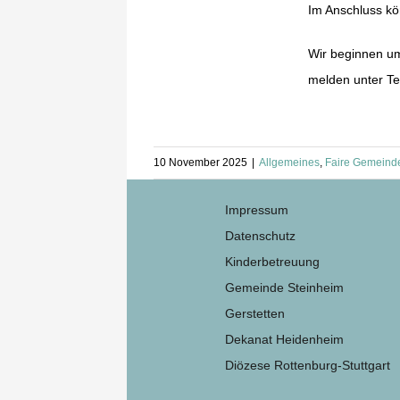
Im Anschluss kö
Wir beginnen um
melden unter Tel
10 November 2025
|
Allgemeines
,
Faire Gemeind
Impressum
Datenschutz
Kinderbetreuung
Gemeinde Steinheim
Gerstetten
Dekanat Heidenheim
Diözese Rottenburg-Stuttgart