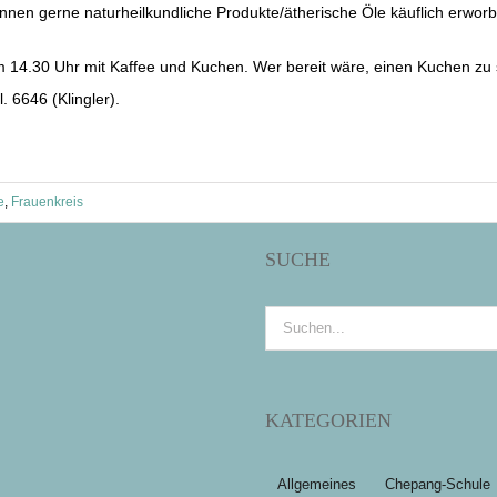
nnen gerne naturheilkundliche Produkte/ätherische Öle käuflich erwor
 14.30 Uhr mit Kaffee und Kuchen. Wer bereit wäre, einen Kuchen zu 
. 6646 (Klingler).
e
,
Frauenkreis
SUCHE
Suche
nach:
KATEGORIEN
Allgemeines
Chepang-Schule