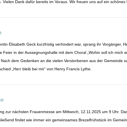
 Vielen Dank dafür bereits im Voraus. Wir freuen uns auf ein schönes 
n
ntin Elisabeth Geck kurzfristig verhindert war, sprang ihr Vorgänger, He
die Feier in der Aussegnungshalle mit dem Choral „Wohin soll ich mic
. Nach dem Gedenken an die vielen Verstorbenen aus der Gemeinde sa
chied „Herr bleib bei mir“ von Henry Francis Lythe.
se
ung zur nächsten Frauenmesse am Mittwoch, 12.11.2025 um 9 Uhr. Da
ließend findet wie immer ein gemeinsames Brezelfrühstück im Gemeind