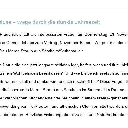
ues – Wege durch die dunkle Jahreszeit
 Frauenkreis lädt alle interessierten Frauen am
Donnerstag, 13. Nove
ische Gemeindehaus zum Vortrag „November-Blues – Wege durch die d
 Frau Maren Straub aus Sontheim/Stubental ein.
 Natur, die sich jetzt langsam schlafen legt, helfen, wach und fit zu b
 mein Wohlbefinden beeinflussen? Und wie bleibe ich seelisch somme
ark, wenn es kalt und dunkel wird und ich erschöpft bin? Diese Fragen t
undheitsberaterin Maren Straub aus Sontheim im Stubental im Rahmen
er katholischen Kirchengemeinde Steinheim in einem kreativ-ganzheitli
 Anwendung von Heilkräutern und ätherischen Ölen vermittelt werden, 
zu überstehen. Herzliche Einladung, dabei zu sein und Naturheilkunde m