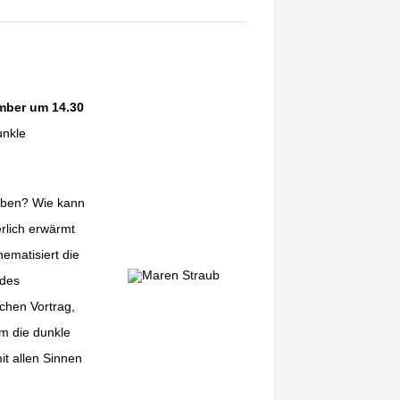
mber um 14.30
unkle
leiben? Wie kann
rlich erwärmt
hematisiert die
 des
chen Vortrag,
um die dunkle
it allen Sinnen