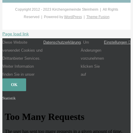
Copyright 2012 - 2023 Kirchengemeinde Steinheim | All Rights
Reserved | Powered by
WordPress
|
Theme Fusion
Page load link
Diese Website
Datenschutzerklärung
. Um
Einstellungen
verwendet Cookies und
Änderungen
Drittanbieter Services.
vorzunehmen
Weiter Information
klicken Sie
finden Sie in unser
auf
OK
Statistik