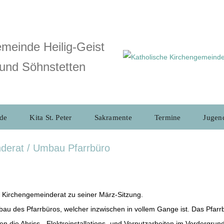
meinde Heilig-Geist
und Söhnstetten
de
Kita St. Peter
Sakramente
Termine
Jugen
derat / Umbau Pfarrbüro
r Kirchengemeinderat zu seiner März-Sitzung.
mbau des Pfarrbüros, welcher inzwischen in vollem Gange ist. Das Pfar
die Abriss-, Elektroinstallations- und Verputzarbeiten im Vordergrund