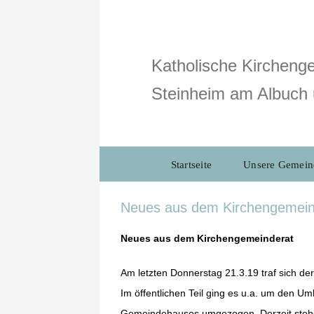
Zum
Inhalt
springen
Katholische Kirchenge
Steinheim am Albuch 
Startseite
Unsere Gemein
Neues aus dem Kirchengemein
Neues aus dem Kirchengemeinderat
Am letzten Donnerstag 21.3.19 traf sich de
Im öffentlichen Teil ging es u.a. um den U
Gemeindehauses umgezogen. Derzeit stehen 