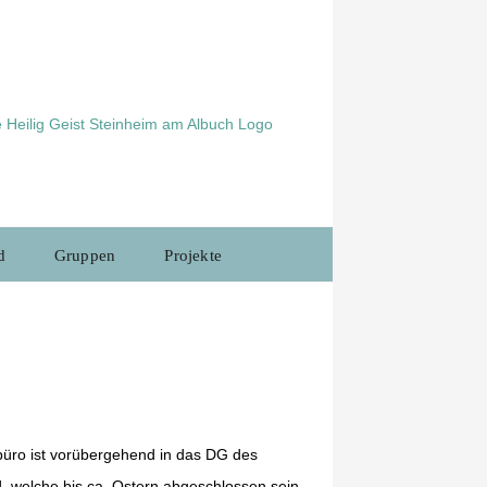
d
Gruppen
Projekte
rbüro ist vorübergehend in das DG des
, welche bis ca. Ostern abgeschlossen sein