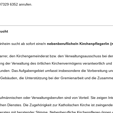
 07329 6352 anrufen.
sucht
inheim sucht ab sofort eine/n
nebenberufliche/n Kirchenpfleger/in (
 Pfarrer, den Kirchengemeinderat bzw. den Verwaltungsausschuss bei d
ung der Verwaltung des örtlichen Kirchenvermögens verantwortlich u
unden. Das Aufgabengebiet umfasst insbesondere die Vorbereitung u
Gebäuden, die Unterstützung bei der Gremienarbeit und die Zusamme
ufmännischen oder Verwaltungsberufen sind von Vorteil. Sie zeigen Int
chen Dienstes. Die Zugehörigkeit zur Katholischen Kirche ist zwingende
derates mit beratender Stimme. Nebenberufliche Kirchenpfleger-/innen