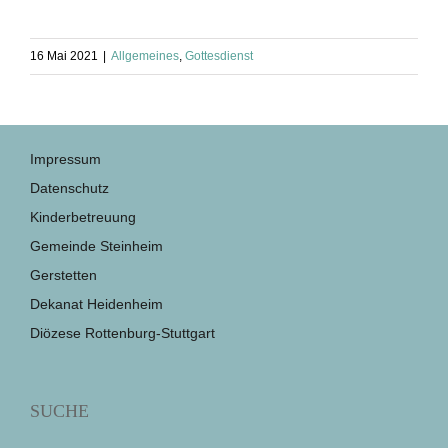
16 Mai 2021
|
Allgemeines
,
Gottesdienst
Impressum
Datenschutz
Kinderbetreuung
Gemeinde Steinheim
Gerstetten
Dekanat Heidenheim
Diözese Rottenburg-Stuttgart
SUCHE