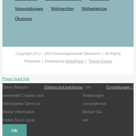
Veranstaltungen
Weihnachten
Weltgebetstag
Ökumene
Copyright 2012 - 2023 Kirchengemeinde Steinheim | All Rights
Reserved | Powered by
WordPress
|
Theme Fusion
Page load link
Diese Website
Datenschutzerklärung
. Um
Einstellungen
verwendet Cookies und
Änderungen
Drittanbieter Services.
vorzunehmen
Weiter Information
klicken Sie
finden Sie in unser
auf
OK