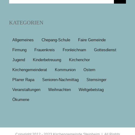
nach:
KATEGORIEN
Allgemeines
Chepang-Schule
Faire Gemeinde
Firmung
Frauenkreis
Fronleichnam
Gottesdienst
Jugend
Kinderbetreuung
Kirchenchor
Kirchengemeinderat
Kommunion
Ostern
Pfarrer Rapa
Senioren-Nachmittag
Sternsinger
Veranstaltungen
Weihnachten
Weltgebetstag
Ökumene
Copyright 2012 - 2023 Kirchengemeinde Steinheim | All Rights