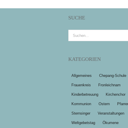
SUCHE
Suche
nach:
KATEGORIEN
Allgemeines
Chepang-Schule
Frauenkreis
Fronleichnam
Kinderbetreuung
Kirchenchor
Kommunion
Ostern
Pfarre
Sternsinger
Veranstaltungen
Weltgebetstag
Ökumene