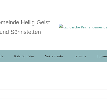
meinde Heilig-Geist
und Söhnstetten
de
Kita St. Peter
Sakramente
Termine
Jugen