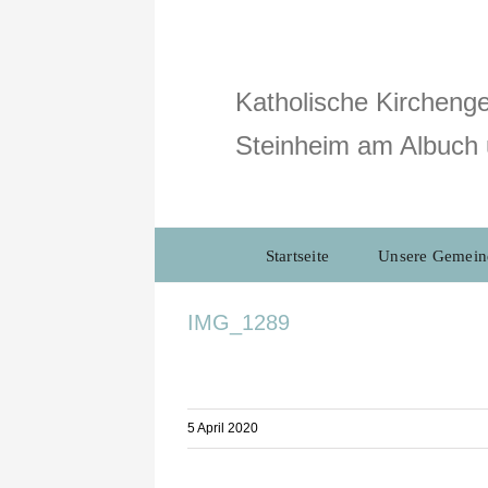
Zum
Inhalt
springen
Katholische Kirchenge
Steinheim am Albuch 
Startseite
Unsere Gemein
IMG_1289
5 April 2020