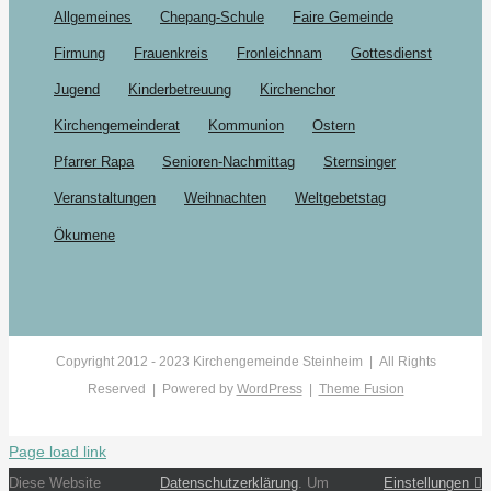
Allgemeines
Chepang-Schule
Faire Gemeinde
Firmung
Frauenkreis
Fronleichnam
Gottesdienst
Jugend
Kinderbetreuung
Kirchenchor
Kirchengemeinderat
Kommunion
Ostern
Pfarrer Rapa
Senioren-Nachmittag
Sternsinger
Veranstaltungen
Weihnachten
Weltgebetstag
Ökumene
Copyright 2012 - 2023 Kirchengemeinde Steinheim | All Rights
Reserved | Powered by
WordPress
|
Theme Fusion
Page load link
Diese Website
Datenschutzerklärung
. Um
Einstellungen