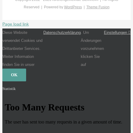
Reserved | Powered by
WordPress
|
Theme Fusion
Page load link
Diese Website
Datenschutzerklärung
. Um
Einstellungen
verwendet Cookies und
Änderungen
Drittanbieter Services.
vorzunehmen
Weiter Information
klicken Sie
finden Sie in unser
auf
OK
Statistik