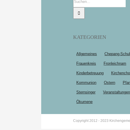
nach:
KATEGORIEN
Allgemeines
Chepang-Schu
Frauenkreis
Fronleichnam
Kinderbetreuung
Kirchencho
Kommunion
Ostern
Pfar
Sternsinger
Veranstaltungen
Ökumene
Copyright 2012 - 2023 Kirchengeme