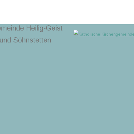
meinde Heilig-Geist
und Söhnstetten