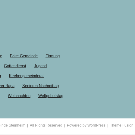
le
Faire Gemeinde
Firmung
Gottesdienst
Jugend
r
Kirchengemeinderat
rer Rapa
Senioren-Nachmittag
Weihnachten
Weltgebetstag
inde Steinheim | All Rights Reserved | Powered by
WordPress
|
Theme Fusion