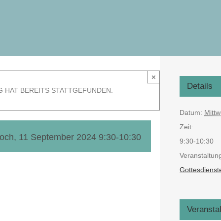
×
Details
G HAT BEREITS STATTGEFUNDEN.
Datum:
Mitt
Zeit:
woch, 11 September 2024 9:30
-
10:30
9:30-10:30
Veranstaltun
Gottesdienst
Veransta