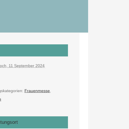
woch, 11 September 2024
gskategorien:
Frauenmesse
,
e
ltungsort