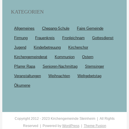
KATEGORIEN
Allgemeines
Chepang-Schule
Faire Gemeinde
Firmung
Frauenkreis
Fronleichnam
Gottesdienst
Jugend
Kinderbetreuung
Kirchenchor
Kirchengemeinderat
Kommunion
Ostern
Pfarrer Rapa
Senioren-Nachmittag
Sternsinger
Veranstaltungen
Weihnachten
Weltgebetstag
Ökumene
Copyright 2012 - 2023 Kirchengemeinde Steinheim | All Rights
Reserved | Powered by
WordPress
|
Theme Fusion