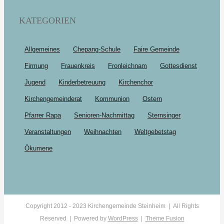
KATEGORIEN
Allgemeines
Chepang-Schule
Faire Gemeinde
Firmung
Frauenkreis
Fronleichnam
Gottesdienst
Jugend
Kinderbetreuung
Kirchenchor
Kirchengemeinderat
Kommunion
Ostern
Pfarrer Rapa
Senioren-Nachmittag
Sternsinger
Veranstaltungen
Weihnachten
Weltgebetstag
Ökumene
Copyright 2012 - 2023 Kirchengemeinde Steinheim | All Rights
Reserved | Powered by
WordPress
|
Theme Fusion