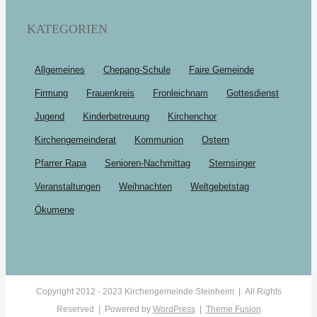
KATEGORIEN
Allgemeines
Chepang-Schule
Faire Gemeinde
Firmung
Frauenkreis
Fronleichnam
Gottesdienst
Jugend
Kinderbetreuung
Kirchenchor
Kirchengemeinderat
Kommunion
Ostern
Pfarrer Rapa
Senioren-Nachmittag
Sternsinger
Veranstaltungen
Weihnachten
Weltgebetstag
Ökumene
Copyright 2012 - 2023 Kirchengemeinde Steinheim | All Rights
Reserved | Powered by
WordPress
|
Theme Fusion