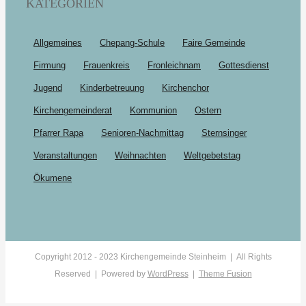
KATEGORIEN
Allgemeines
Chepang-Schule
Faire Gemeinde
Firmung
Frauenkreis
Fronleichnam
Gottesdienst
Jugend
Kinderbetreuung
Kirchenchor
Kirchengemeinderat
Kommunion
Ostern
Pfarrer Rapa
Senioren-Nachmittag
Sternsinger
Veranstaltungen
Weihnachten
Weltgebetstag
Ökumene
Copyright 2012 - 2023 Kirchengemeinde Steinheim | All Rights
Reserved | Powered by
WordPress
|
Theme Fusion