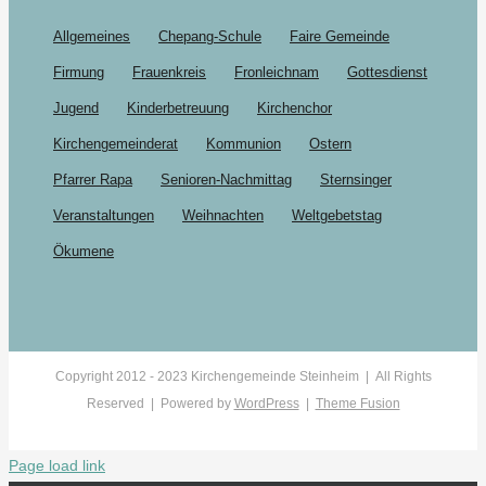
Allgemeines
Chepang-Schule
Faire Gemeinde
Firmung
Frauenkreis
Fronleichnam
Gottesdienst
Jugend
Kinderbetreuung
Kirchenchor
Kirchengemeinderat
Kommunion
Ostern
Pfarrer Rapa
Senioren-Nachmittag
Sternsinger
Veranstaltungen
Weihnachten
Weltgebetstag
Ökumene
Copyright 2012 - 2023 Kirchengemeinde Steinheim | All Rights
Reserved | Powered by
WordPress
|
Theme Fusion
Page load link