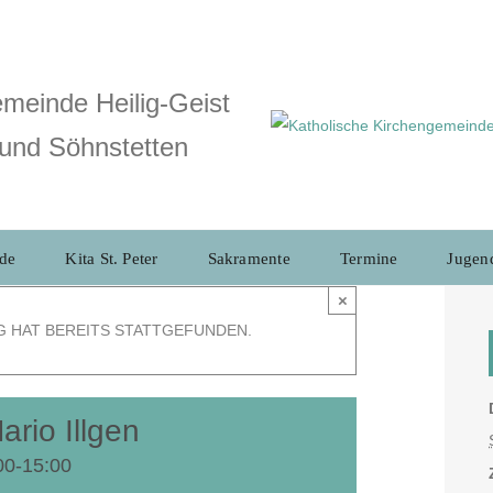
meinde Heilig-Geist
und Söhnstetten
de
Kita St. Peter
Sakramente
Termine
Jugen
×
G HAT BEREITS STATTGEFUNDEN.
ario Illgen
00
-
15:00