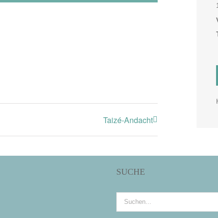
Taizé-Andacht
SUCHE
Suche
nach: