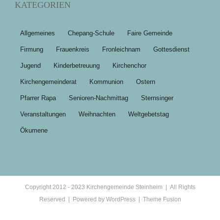
KATEGORIEN
Allgemeines
Chepang-Schule
Faire Gemeinde
Firmung
Frauenkreis
Fronleichnam
Gottesdienst
Jugend
Kinderbetreuung
Kirchenchor
Kirchengemeinderat
Kommunion
Ostern
Pfarrer Rapa
Senioren-Nachmittag
Sternsinger
Veranstaltungen
Weihnachten
Weltgebetstag
Ökumene
Copyright 2012 - 2023 Kirchengemeinde Steinheim | All Rights
Reserved | Powered by
WordPress
|
Theme Fusion