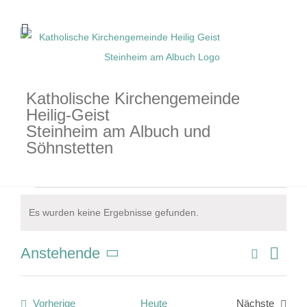
Zum
Inhalt
springen
Katholische Kirchengemeinde
Heilig-Geist
Steinheim am Albuch und
Söhnstetten
Veranstaltungen
Es wurden keine Ergebnisse gefunden.
Hinweis
Suche
Anstehende
Veran
Verans
Liste
Datum
Ansic
Suche
wählen.
Navig
Veranstaltungen
Vorherige
Heute
Nächste