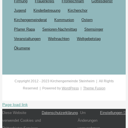
Firmung
Frauenkreis
Fronleichnam
Gottesdienst
Jugend
Kinderbetreuung
Kirchenchor
Kirchengemeinderat
Kommunion
Ostern
Pfarrer Rapa
Senioren-Nachmittag
Sternsinger
Veranstaltungen
Weihnachten
Weltgebetstag
Ökumene
Copyright 2012 - 2023 Kirchengemeinde Steinheim | All Rights
Reserved | Powered by
WordPress
|
Theme Fusion
Page load link
Diese Website
Datenschutzerklärung
. Um
Einstellungen
verwendet Cookies und
Änderungen