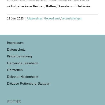
selbstgebackene Kuchen, Kaffee, Brezeln und Getränke.
13 Juni 2023
|
Allgemeines
,
Gottesdienst
,
Veranstaltungen
Impressum
Datenschutz
Kinderbetreuung
Gemeinde Steinheim
Gerstetten
Dekanat Heidenheim
Diözese Rottenburg-Stuttgart
SUCHE