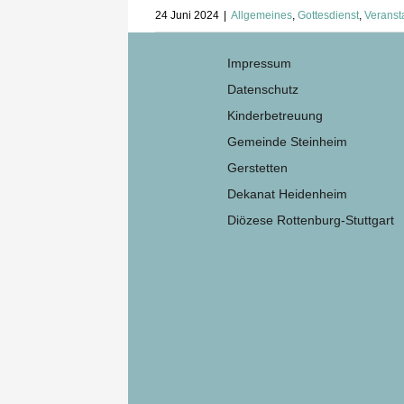
24 Juni 2024
|
Allgemeines
,
Gottesdienst
,
Veranst
Impressum
Datenschutz
Kinderbetreuung
Gemeinde Steinheim
Gerstetten
Dekanat Heidenheim
Diözese Rottenburg-Stuttgart