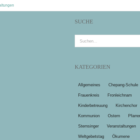
altungen
SUCHE
Suche
nach:
KATEGORIEN
Allgemeines
Chepang-Schule
Frauenkreis
Fronleichnam
Kinderbetreuung
Kirchenchor
Kommunion
Ostern
Pfarre
Sternsinger
Veranstaltungen
Weltgebetstag
Ökumene