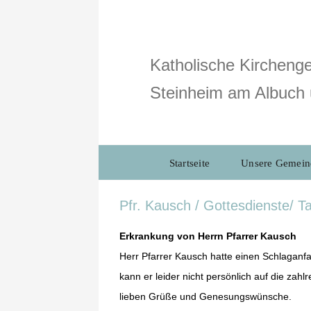
Zum
Inhalt
springen
Katholische Kirchenge
Steinheim am Albuch 
Startseite
Unsere Gemein
Pfr. Kausch / Gottesdienste/ T
Erkrankung von Herrn Pfarrer Kausch
Herr Pfarrer Kausch hatte einen Schlaganfal
kann er leider nicht persönlich auf die zah
lieben Grüße und Genesungswünsche.