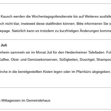
 Kausch werden die Wochentagsgottesdienste bis auf Weiteres ausfalle
ch nicht klar, inwieweit diese stattfinden können. Bitte informieren Si
page. Natürlich kann es trotzdem zu kurzfristigen Änderungen kommen
Juli
inheim sammeln wir im Monat Juli für den Heidenheimer Tafelladen. Fol
d Kaffee, Obst- und Gemüsekonserven, Süßigkeiten, Duschgel, Shampoo 
che in die bereitgestellten Kisten legen oder im Pfarrbüro abgegeben.
s Mittagessen im Gemeindehaus