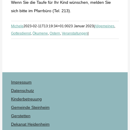
Wenn Sie die Taufe für Ihr Kind wünschen, melden Sie
sich bitte im Pfarrbüro (Tel. 213).
Michele
2023-02-11T13:19:34+01:00
23 Januar 2023
|
Allgemeines
,
Gottesdienst
,
Ökumene
,
Ostern
,
Veranstaltungen
|
Impressum
Datenschutz
Kinderbetreuung
Gemeinde Steinheim
Gerstetten
Dekanat Heidenheim