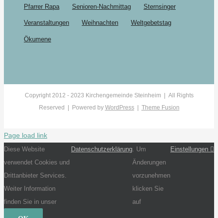
Pfarrer Rapa
Senioren-Nachmittag
Sternsinger
Veranstaltungen
Weihnachten
Weltgebetstag
Ökumene
Copyright 2012 - 2023 Kirchengemeinde Steinheim | All Rights
Reserved | Powered by
WordPress
|
Theme Fusion
Page load link
Diese Website
Datenschutzerklärung
. Um
Einstellungen
verwendet Cookies und
Änderungen
Drittanbieter Services.
vorzunehmen
Weiter Information
klicken Sie
finden Sie in unser
auf