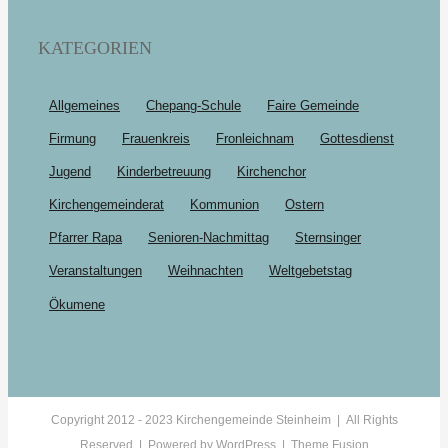
KATEGORIEN
Allgemeines
Chepang-Schule
Faire Gemeinde
Firmung
Frauenkreis
Fronleichnam
Gottesdienst
Jugend
Kinderbetreuung
Kirchenchor
Kirchengemeinderat
Kommunion
Ostern
Pfarrer Rapa
Senioren-Nachmittag
Sternsinger
Veranstaltungen
Weihnachten
Weltgebetstag
Ökumene
Copyright 2012 - 2023 Kirchengemeinde Steinheim | All Rights
Reserved | Powered by
WordPress
|
Theme Fusion