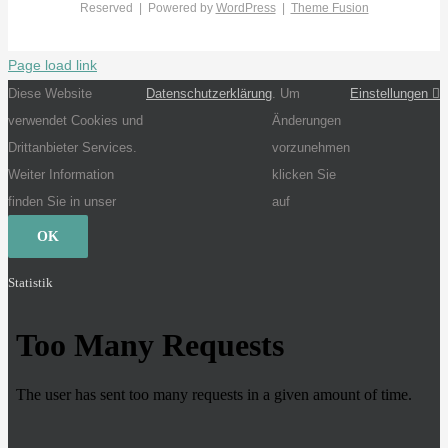
Reserved | Powered by
WordPress
|
Theme Fusion
Page load link
Diese Website
Datenschutzerklärung
. Um
Einstellungen
verwendet Cookies und
Änderungen
Drittanbieter Services.
vorzunehmen
Weiter Information
klicken Sie
finden Sie in unser
auf
OK
Statistik