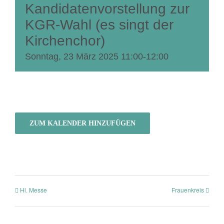
Kandidatenvorstellung zur
KGR-Wahl (es singt der
Kirchenchor)
Sonntag, 23 März 2025 11:00
-
12:00
ZUM KALENDER HINZUFÜGEN
Hl. Messe
Frauenkreis