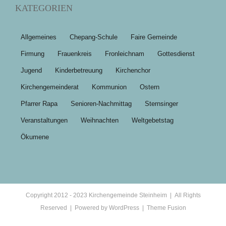
KATEGORIEN
Allgemeines
Chepang-Schule
Faire Gemeinde
Firmung
Frauenkreis
Fronleichnam
Gottesdienst
Jugend
Kinderbetreuung
Kirchenchor
Kirchengemeinderat
Kommunion
Ostern
Pfarrer Rapa
Senioren-Nachmittag
Sternsinger
Veranstaltungen
Weihnachten
Weltgebetstag
Ökumene
Copyright 2012 - 2023 Kirchengemeinde Steinheim | All Rights
Reserved | Powered by
WordPress
|
Theme Fusion