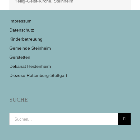
Heilig-Geist-Kirche, Steinheim
Impressum
Datenschutz
Kinderbetreuung
Gemeinde Steinheim
Gerstetten
Dekanat Heidenheim
Diözese Rottenburg-Stuttgart
SUCHE
Suche
nach: