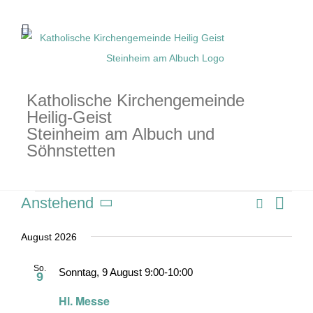
Zum
Inhalt
springen
Katholische Kirchengemeinde
Heilig-Geist
Steinheim am Albuch und
Söhnstetten
Veranstaltungen
Suche
Anstehend
Veran
Verans
Liste
Datum
Ansic
Suche
wählen.
August 2026
Navig
und
So.
Sonntag, 9 August 9:00
-
10:00
9
Ansich
Hl. Messe
Naviga