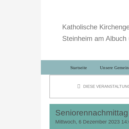
Zum
Inhalt
springen
Katholische Kirchenge
Steinheim am Albuch 
Startseite
Unsere Gemein
DIESE VERANSTALTUN
Seniorennachmittag
Mittwoch, 6 Dezember 2023 14