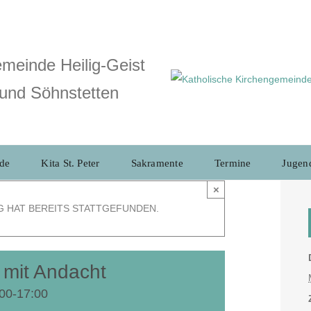
meinde Heilig-Geist
und Söhnstetten
de
Kita St. Peter
Sakramente
Termine
Jugen
×
G HAT BEREITS STATTGEFUNDEN.
 mit Andacht
:00
-
17:00