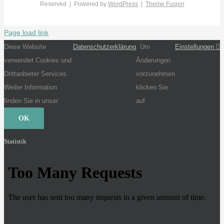
Reserved | Powered by
WordPress
|
Theme Fusion
Page load link
Diese Website
Datenschutzerklärung
. Um
Einstellungen
verwendet Cookies und
Änderungen
Drittanbieter Services.
vorzunehmen
Weiter Information
klicken Sie
finden Sie in unser
auf
OK
Statistik