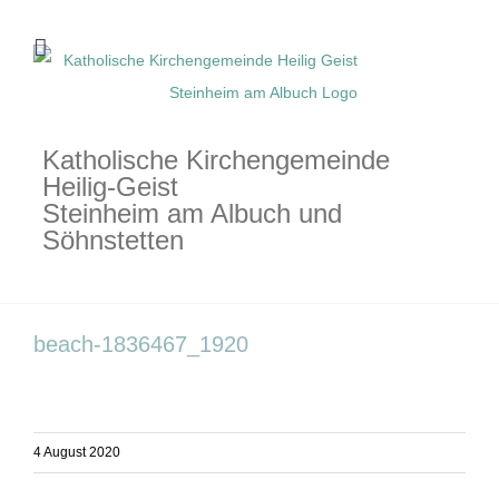
Zum
Inhalt
springen
Katholische Kirchengemeinde
Heilig-Geist
Steinheim am Albuch und
Söhnstetten
beach-1836467_1920
4 August 2020