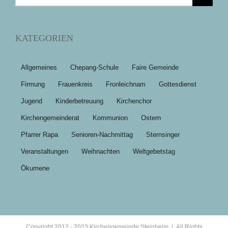
nach:
KATEGORIEN
Allgemeines
Chepang-Schule
Faire Gemeinde
Firmung
Frauenkreis
Fronleichnam
Gottesdienst
Jugend
Kinderbetreuung
Kirchenchor
Kirchengemeinderat
Kommunion
Ostern
Pfarrer Rapa
Senioren-Nachmittag
Sternsinger
Veranstaltungen
Weihnachten
Weltgebetstag
Ökumene
Copyright 2012 - 2023 Kirchengemeinde Steinheim | All Rights