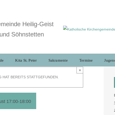
meinde Heilig-Geist
und Söhnstetten
de
Kita St. Peter
Sakramente
Termine
Jugen
×
G HAT BEREITS STATTGEFUNDEN.
ust 17:00
-
18:00