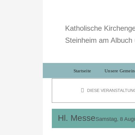
Zum
Inhalt
springen
Katholische Kirchenge
Steinheim am Albuch 
Startseite
Unsere Gemein
DIESE VERANSTALTUN
Hl. Messe
Samstag, 8 Aug