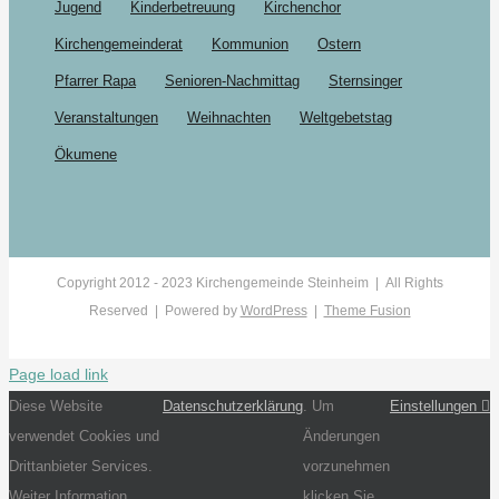
Jugend
Kinderbetreuung
Kirchenchor
Kirchengemeinderat
Kommunion
Ostern
Pfarrer Rapa
Senioren-Nachmittag
Sternsinger
Veranstaltungen
Weihnachten
Weltgebetstag
Ökumene
Copyright 2012 - 2023 Kirchengemeinde Steinheim | All Rights
Reserved | Powered by
WordPress
|
Theme Fusion
Page load link
Diese Website
Datenschutzerklärung
. Um
Einstellungen
verwendet Cookies und
Änderungen
Drittanbieter Services.
vorzunehmen
Weiter Information
klicken Sie