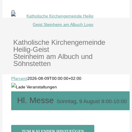
Zum
Inhalt
springen
Katholische Kirchengemeinde
Heilig-Geist
Steinheim am Albuch und
Söhnstetten
Pfarramt
2026-08-09T00:00:00+02:00
Hl. Messe
Sonntag, 9 August 9:00
-
10:00
ZUM KALENDER HINZUFÜGEN