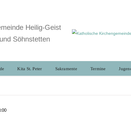
meinde Heilig-Geist
und Söhnstetten
de
Kita St. Peter
Sakramente
Termine
Jugen
3:00