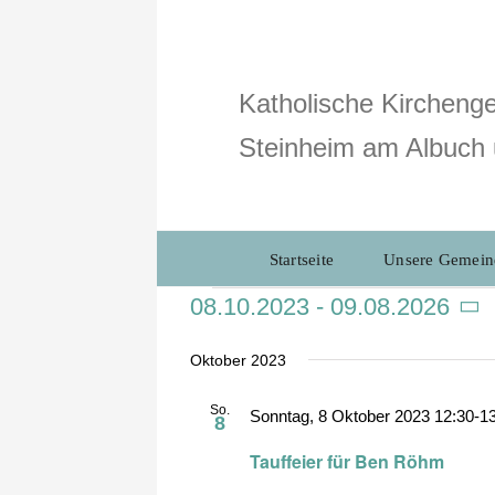
Zum
Inhalt
springen
Katholische Kirchenge
Steinheim am Albuch 
Startseite
Unsere Gemein
Veranstaltungen
08.10.2023
 - 
09.08.2026
Datum
wählen.
Oktober 2023
So.
Sonntag, 8 Oktober 2023 12:30
-
1
8
Tauffeier für Ben Röhm