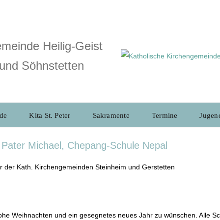
meinde Heilig-Geist
und Söhnstetten
de
Kita St. Peter
Sakramente
Termine
Jugen
 Pater Michael, Chepang-Schule Nepal
r der Kath. Kirchengemeinden Steinheim und Gerstetten
frohe Weihnachten und ein gesegnetes neues Jahr zu wünschen. Alle S