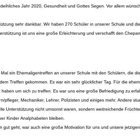
edeihliches Jahr 2020, Gesundheit und Gottes Segen. Vor allem wünsch
rstützung sehr dankbar. Wir haben 270 Schüler in unserer Schule und d
erstützung ist uns eine große Erleichterung und verschafft den Chepan
 Mal ein Ehemaligentreffen an unserer Schule mit den Schülern, die d
 dem Treffen gekommen. Es war ein sehr glücklicher Tag. Für die ehem
rt haben um sich zu treffen. Es war uns eine große Befriedigung zu erf
n/pfleger, Mechaniker, Lehrer, Polizisten und einiges mehr. Andere stu
le Unterstützung nicht umsonst waren, sondern weitreichende Früchte 
er Kinder Analphabeten bleiben.
 gut geht, war auch eine große Motivation für uns und unsere jetzig