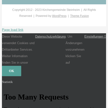
Copyright 2012 - 2023 Kirchengemeinde Steinheim | All Rights
Reserved | Powered by
WordPress
|
Theme Fusion
Page load link
Diese Website
Datenschutzerklärung
. Um
Einstellungen
verwendet Cookies und
Änderungen
Drittanbieter Services.
vorzunehmen
Weiter Information
klicken Sie
finden Sie in unser
auf
OK
Statistik