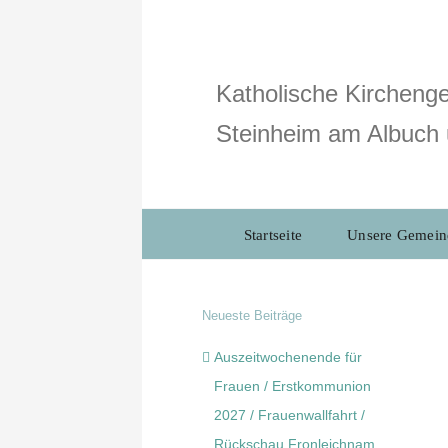
Zum
Inhalt
springen
Katholische Kirchenge
Steinheim am Albuch 
Startseite
Unsere Gemein
Neueste Beiträge
Auszeitwochenende für
Frauen / Erstkommunion
2027 / Frauenwallfahrt /
Rückschau Fronleichnam